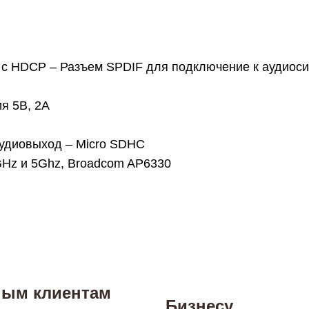
c HDCP – Разъем SPDIF для подключение к аудиосист
я 5В, 2А
удиовыход – Micro SDHC
4GHz и 5Ghz, Broadcom AP6330
ным клиентам
Бизнесу